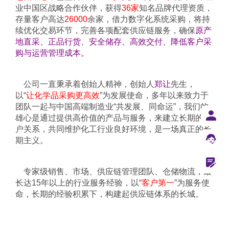
业中国区战略合作伙伴，获得
36家
知名品牌代理资质，
存量客户高达
26000
余家，借力数字化系统采购，将持
续优化交易环节，完善各项配套供应链服务，确保
原产
地直采、正品行货、安全储存、高效交付、降低客户采
购与运营管理成本。
    公司一直秉承着创始人精神，创始人
郑让
先生，
以“
让化学品采购更高效
”为发展使命，多年以来致力于
团队一起与中国高端制造业“共发展、同命运”，我们的
雄心是通过提供高价值的产品与服务，来建立长期的客
户关系，共同维护化工行业良好环境，是一场真正的长
期主义。
    专家级销售、市场、供应链管理团队、仓储物流，最
长达15年以上的行业服务经验，以“
客户第一
”为服务使
命，长期的经验积累下，构建起供应链体系的长城。