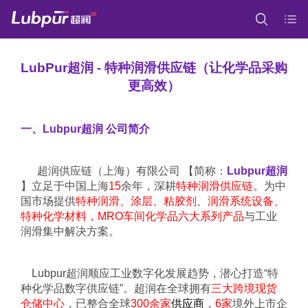
LubPur超润 - 特种润滑供应链（让化学品采购
更高效）
一、Lubpur超润 公司简介
      超润供应链（上海）有限公司 【简称：
Lubpur超润 
】立足于中国上海
15
余年，深耕
特种润滑供应链
。为中
国市场提供
特种润滑、涂层、粘胶剂、润滑系统设备、
特种化学材料，MRO车间化学品六大系列产品
与工业
润滑集中解决方案。
    Lubpur超润顺应工业数字化发展趋势，潜心打造“特
种化学品数字供应链”。超润在全球拥有
三大跨境现货
仓储中心
，已整合全球
300余家
供应商
，
6家
境外上市企